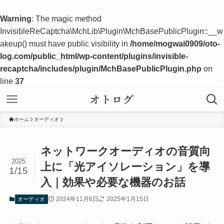
Warning
: The magic method
InvisibleReCaptcha\MchLib\Plugin\MchBasePublicPlugin::__w
akeup() must have public visibility in
/home/mogwai0909/oto-
log.com/public_html/wp-content/plugins/invisible-
recaptcha/includes/plugin/MchBasePublicPlugin.php
on
line
37
ホーム
オーディオ
ネットワークオーディオの音質向
2025
上に「光アイソレーション」を導
1/15
入｜効果や必要な機器のお話
2024年11月6日
2025年1月15日
オーディオ