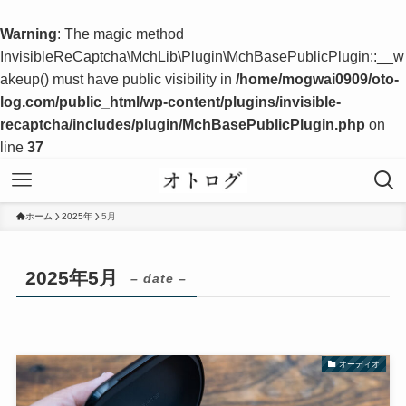
Warning
: The magic method
InvisibleReCaptcha\MchLib\Plugin\MchBasePublicPlugin::__w
akeup() must have public visibility in
/home/mogwai0909/oto-
log.com/public_html/wp-content/plugins/invisible-
recaptcha/includes/plugin/MchBasePublicPlugin.php
on
line
37
ホーム
2025年
5月
2025年5月
– date –
オーディオ